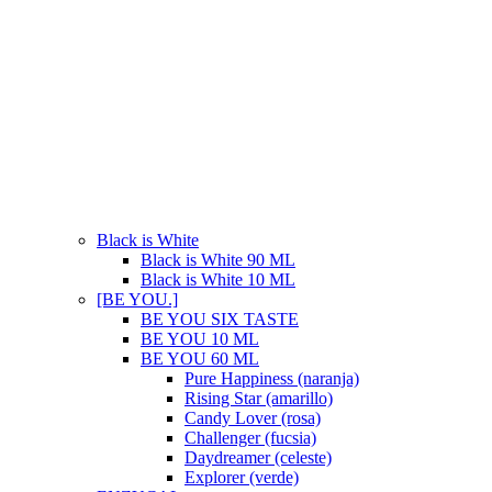
Black is White
Black is White 90 ML
Black is White 10 ML
[BE YOU.]
BE YOU SIX TASTE
BE YOU 10 ML
BE YOU 60 ML
Pure Happiness (naranja)
Rising Star (amarillo)
Candy Lover (rosa)
Challenger (fucsia)
Daydreamer (celeste)
Explorer (verde)