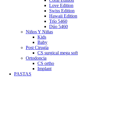
Coral Edition
Love Edition
Swiss Edition
Hawaii Edition
Trío 5460
Dúo 5460
Niños Y Niñas
Kids
Baby
Post Cirugía
CS surgical mega soft
Ortodoncia
CS ortho
Implant
PASTAS